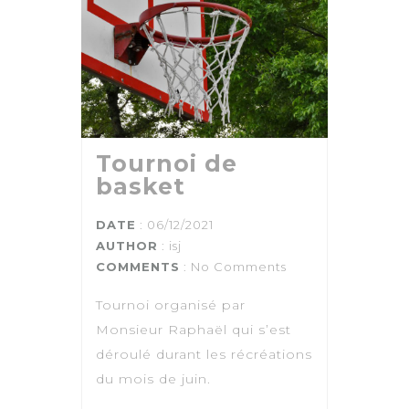
Tournoi de
basket
DATE
: 06/12/2021
AUTHOR
:
isj
COMMENTS
: No Comments
Tournoi organisé par
Monsieur Raphaël qui s’est
déroulé durant les récréations
du mois de juin.