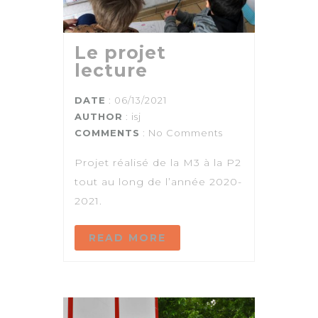
Le projet
lecture
DATE
: 06/13/2021
AUTHOR
:
isj
COMMENTS
: No Comments
Projet réalisé de la M3 à la P2
tout au long de l’année 2020-
2021.
READ MORE