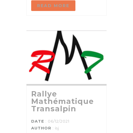
READ MORE
Rallye
Mathématique
Transalpin
DATE
: 06/12/2021
AUTHOR
:
isj