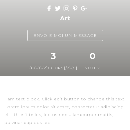
Art
ENVOIE MOI UN MESSAGE
3
0
{0/}{1}{2}COURS{/2}{/1}
NOTES:
I am text block. Click edit button to change this text.
Lorem ipsum dolor sit amet, consectetur adipiscing
elit. Ut elit tellus, luctus nec ullamcorper mattis,
pulvinar dapibus leo.