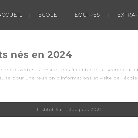
ACCUEIL
ECOLE
EQUIPES
EXTRA
ts nés en 2024
sont ouvertes. N’hésitez pas à contacter le secrétariat o
uite pour une réunion d’informations et visite de l’école
Institut Saint-Jacques 2021