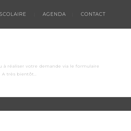
-SCOLAIRE
AGENDA
CONTACT
u à réaliser votre demande via le formulaire
. A très bientôt…