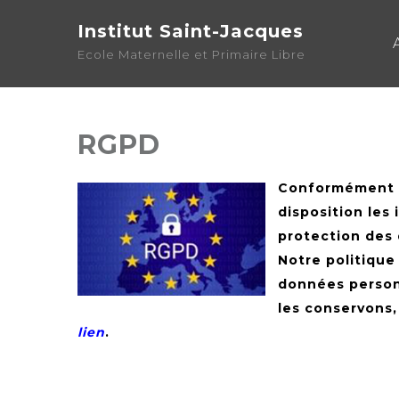
Institut Saint-Jacques
Ecole Maternelle et Primaire Libre
RGPD
Conformément a
disposition les
protection des
Notre politique
données person
les conservons,
lien
.